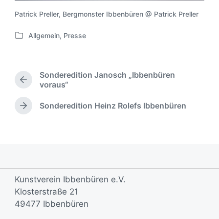
Patrick Preller, Bergmonster Ibbenbüren @ Patrick Preller
Allgemein
,
Presse
V
e
r
ö
Sonderedition Janosch „Ibbenbüren
f
V
voraus“
f
o
e
r
Sonderedition Heinz Rolefs Ibbenbüren
N
n
h
ä
t
e
c
r
l
h
i
i
s
g
c
t
e
h
e
r
t
r
Kunstverein Ibbenbüren e.V.
B
i
B
e
Klosterstraße 21
n
e
i
49477 Ibbenbüren
i
t
t