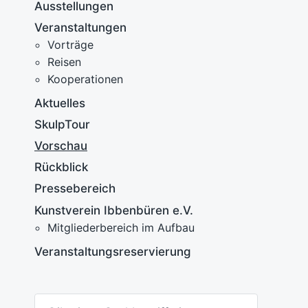
Ausstellungen
Veranstaltungen
Vorträge
A
Reisen
S
Kooperationen
A
Aktuelles
V
V
e
SkulpTour
A
r
Vorschau
ö
2
f
Rückblick
2
f
Pressebereich
e
n
Kunstverein Ibbenbüren e.V.
t
Mitgliederbereich im Aufbau
l
Veranstaltungsreservierung
i
c
h
t
S