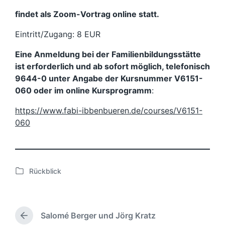
findet als Zoom-Vortrag online statt.
Eintritt/Zugang: 8 EUR
Eine Anmeldung bei der Familienbildungsstätte
ist erforderlich und ab sofort möglich, telefonisch
9644-0 unter Angabe der Kursnummer V6151-
060 oder im online Kursprogramm
:
https://www.fabi-ibbenbueren.de/courses/V6151-
060
Rückblick
V
e
r
ö
Salomé Berger und Jörg Kratz
f
V