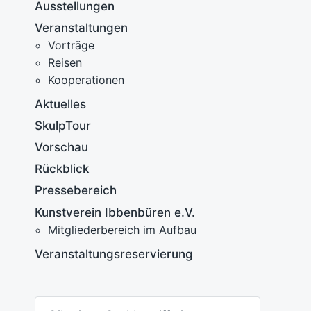
Ausstellungen
Veranstaltungen
Vorträge
F
Reisen
B
Kooperationen
K
Aktuelles
K
SkulpTour
V
V
e
Vorschau
2
r
Rückblick
ö
U
f
Pressebereich
i
f
F
Kunstverein Ibbenbüren e.V.
e
A
n
Mitgliederbereich im Aufbau
e
t
Veranstaltungsreservierung
l
i
c
h
S