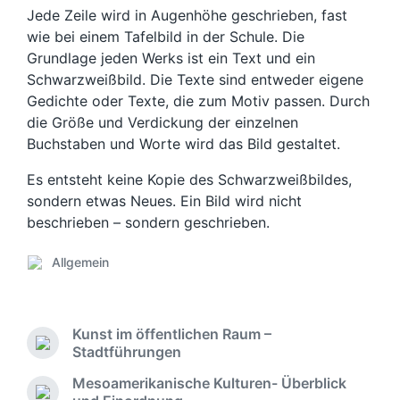
Jede Zeile wird in Augenhöhe geschrieben, fast
wie bei einem Tafelbild in der Schule. Die
Grundlage jeden Werks ist ein Text und ein
Schwarzweißbild. Die Texte sind entweder eigene
Gedichte oder Texte, die zum Motiv passen. Durch
die Größe und Verdickung der einzelnen
Buchstaben und Worte wird das Bild gestaltet.
Es entsteht keine Kopie des Schwarzweißbildes,
sondern etwas Neues. Ein Bild wird nicht
beschrieben – sondern geschrieben.
Allgemein
V
e
r
ö
Kunst im öffentlichen Raum –
f
V
Stadtführungen
f
o
Mesoamerikanische Kulturen- Überblick
e
r
N